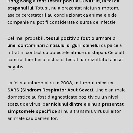
Hong Kong a fost testat pozitiv COVID-19, la fel ca
stapanul lui
. Totusi, nu a prezentat niciun simptom,
asa ca cercetatorii au concluzionat ca animalele de
companie nu pot fi considerate o sursa de infectie.
Cel mai probabil,
testul pozitiv a fost o urmare a
unei contaminari a nasului si gurii cainelui
dupa ce a
intrat in contact cu obiectele atinse de stapan. Celalalt
caine al familiei a fost si el testat, iar rezultatul a iesit
negativ.
La fel s-a intamplat si in 2003, in timpul infectiei
SARS (Sindrom Respirator Acut Sever)
. Unele animale
domestice au fost diagnosticate pozitiv cu un nivel
scazut de virus, dar
niciunul dintre ele nu a prezentat
simptomele specifice
si nu a transmis virusul altor
animale sau oamenilor.