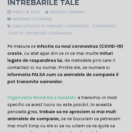
INTREBARILE TALE
MARCH 16, 2020
ANDREEA CORNEANU
INFORMATII VETERINARE
CAINII SI PISICILE NU TRANSMIT CORONAVIRUS
,
CORONAVIRUS
,
COVID-19
,
TRASMITERE CORONAVIRUS
Pe masura ce
infectia cu noul coronavirus (COVID-19)
creste
, cu atat apar din ce in ce mai multe
mituri
legate de raspandirea lui
, de metodele prin care il
contactezi si nu numai. Printre ele, se numara si
informatia FALSA cum ca animalele de companie il
pot transmite oamenilor
.
Organizatia Mondiala a Sanatatii
a transmis in mod
specific ca acest lucru nu este posibil. In aceasta
perioada grea,
trebuie sa ne apreciem si mai mult
animalele de companie,
sa ne bucuram ca petrecem
mai mult timp cu ele si sa nu uitam ca ne ajuta sa