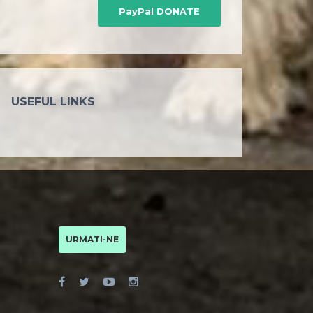
PayPal DONATE
USEFUL LINKS
URMATI-NE