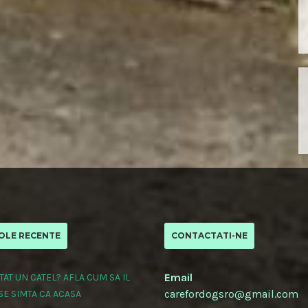
OLE RECENTE
CONTACTATI-NE
Email
TAT UN CATEL? AFLA CUM SA IL
carefordogsro@gmail.com
 SE SIMTA CA ACASA