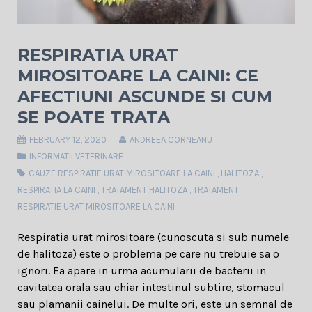
RESPIRATIA URAT
MIROSITOARE LA CAINI: CE
AFECTIUNI ASCUNDE SI CUM
SE POATE TRATA
FEBRUARY 12, 2020
ANDREEA CORNEANU
INFORMATII VETERINARE
CAUZE RESPIRATIE URAT MIROSITOARE LA CAINI
,
HALITOZA
,
RESPIRATIA LA CAINI
,
TRATAMENT HALITOZA
,
TRATAMENT
RESPIRATIE URAT MIROSITOARE LA CAINI
Respiratia urat mirositoare (cunoscuta si sub numele
de halitoza) este o problema pe care nu trebuie sa o
ignori. Ea apare in urma acumularii de bacterii in
cavitatea orala sau chiar intestinul subtire, stomacul
sau plamanii cainelui. De multe ori, este un semnal de