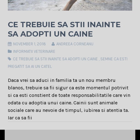
CE TREBUIE SA STII INAINTE
SA ADOPTI UN CAINE
NOVEMBER 1, 2018
ANDREEA CORNEANU
INFORMATII VETERINARE
CE TREBUIE SA STII INAINTE SA ADOPTI UN CAINE
,
SEMNE CA ESTI
PREGATIT SA AI UN CATEL
Daca vrei sa aduci in familia ta un nou membru
blanos, trebuie sa fii sigur ca este momentul potrivit
si ca esti constient de toate responsabilitatile care vin
odata cu adoptia unui caine. Cainii sunt animale
sociale care au nevoie de timpul, iubirea si atentia ta.
Iar ca sa fii