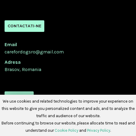
CONTACTATI-NE
Email
carefordogsro@gmail.com
Adresa
Brasov, Romania
URMATI-NE
We use cookies and related technologies to improve your experience on
this website to give you personalized content and ads, and to analyze the
traffic and audience of our website.
Before continuing to browse our website, please allocate time to read and
understand our
Cookie Policy
and
Privacy Policy
.