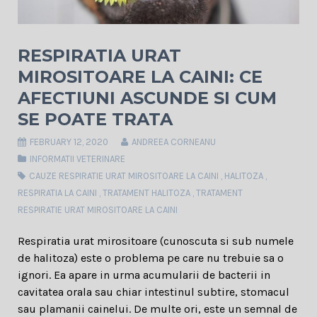
RESPIRATIA URAT
MIROSITOARE LA CAINI: CE
AFECTIUNI ASCUNDE SI CUM
SE POATE TRATA
FEBRUARY 12, 2020
ANDREEA CORNEANU
INFORMATII VETERINARE
CAUZE RESPIRATIE URAT MIROSITOARE LA CAINI
,
HALITOZA
,
RESPIRATIA LA CAINI
,
TRATAMENT HALITOZA
,
TRATAMENT
RESPIRATIE URAT MIROSITOARE LA CAINI
Respiratia urat mirositoare (cunoscuta si sub numele
de halitoza) este o problema pe care nu trebuie sa o
ignori. Ea apare in urma acumularii de bacterii in
cavitatea orala sau chiar intestinul subtire, stomacul
sau plamanii cainelui. De multe ori, este un semnal de