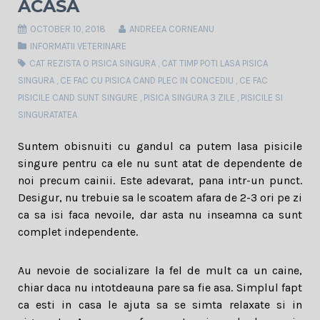
ACASA
OCTOBER 10, 2018
ANDREEA CORNEANU
INFORMATII VETERINARE
CAT REZISTA O PISICA SINGURA
,
CAT TIMP POTI LASA PISICA
SINGURA
,
CE FAC CU PISICA CAND PLEC IN CONCEDIU
,
CE FAC
PISICILE CAND SUNT SINGURE
,
PISICA SINGURA 3 ZILE
,
PISICILE SI
SINGURATATEA
Suntem obisnuiti cu gandul ca putem lasa pisicile
singure pentru ca ele nu sunt atat de dependente de
noi precum cainii. Este adevarat, pana intr-un punct.
Desigur, nu trebuie sa le scoatem afara de 2-3 ori pe zi
ca sa isi faca nevoile, dar asta nu inseamna ca sunt
complet independente.
Au nevoie de socializare la fel de mult ca un caine,
chiar daca nu intotdeauna pare sa fie asa. Simplul fapt
ca esti in casa le ajuta sa se simta relaxate si in