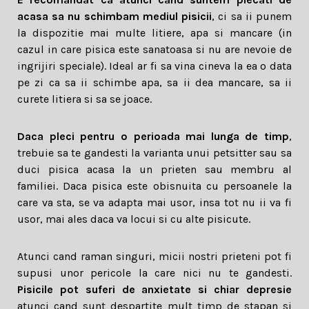
acasa sa nu schimbam mediul pisicii
, ci sa ii punem
la dispozitie mai multe litiere, apa si mancare (in
cazul in care pisica este sanatoasa si nu are nevoie de
ingrijiri speciale). Ideal ar fi sa vina cineva la ea o data
pe zi ca sa ii schimbe apa, sa ii dea mancare, sa ii
curete litiera si sa se joace.
Daca pleci pentru o perioada mai lunga de timp
,
trebuie sa te gandesti la varianta unui petsitter sau sa
duci pisica acasa la un prieten sau membru al
familiei. Daca pisica este obisnuita cu persoanele la
care va sta, se va adapta mai usor, insa tot nu ii va fi
usor, mai ales daca va locui si cu alte pisicute.
Atunci cand raman singuri, micii nostri prieteni pot fi
supusi unor pericole la care nici nu te gandesti.
Pisicile pot suferi de anxietate si chiar depresie
atunci cand sunt despartite mult timp de stapan si